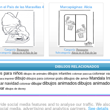
en el País de las Maravillas 4
Marcapáginas: Alicia
Categoría:
Personajes
Categoría:
Personajes
categoría:
Alicia en el País de las
Subcategoría:
Alicia en el País de las
DIBUJOS RELACIONADOS
os para niños
colorear va
dibujos infantiles
dibujos de animales
colorear pascua
Mandala In
dibujo
dibujos de amor
dibujos para colorear gratis
ara imprimir
dibujos animados
dibujos animado
ear navidad
dibujar
colorear
ear
dibujos de disney
AP:
HTML
XML
RSS
SOC
ide social media features and to analyse our traffic. We als
social media, advertising and analytics partners.
See details
CONTACTO
PADRES
COLOFÓN