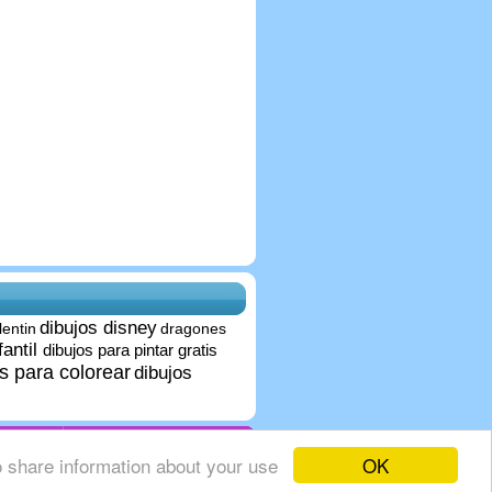
dibujos disney
lentin
dragones
fantil
dibujos para pintar gratis
s para colorear
dibujos
IOS
OK
o share information about your use
AYUDA