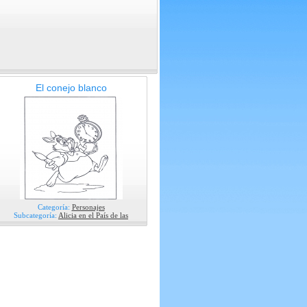
El conejo blanco
Categoría:
Personajes
Subcategoría:
Alicia en el País de las