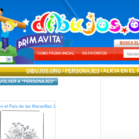
BUSCA EL
DIBUJOS.ORG
/
PERSONAJES
/ ALICIA EN EL
VOLVER A "PERSONAJES"
en el País de las Maravillas 1