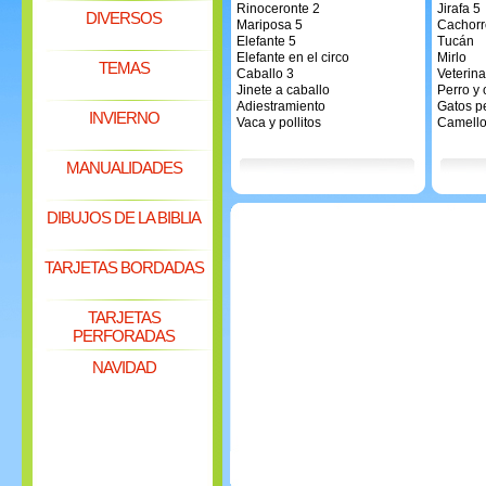
Rinoceronte 2
Jirafa 5
DIVERSOS
Mariposa 5
Cachorr
Elefante 5
Tucán
Elefante en el circo
Mirlo
TEMAS
Caballo 3
Veterina
Jinete a caballo
Perro y 
Adiestramiento
Gatos p
INVIERNO
Vaca y pollitos
Camello
MANUALIDADES
DIBUJOS DE LA BIBLIA
TARJETAS BORDADAS
TARJETAS
PERFORADAS
NAVIDAD