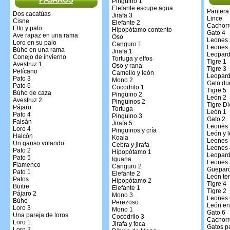
Pingüino 1
Elefante escupe agua
Pantera
Dos cacatúas
Jirafa 3
Lince
Cisne
Elefante 2
Cachorr
Elfo y pato
Hipopótamo contento
Gato 4
Ave rapaz en una rama
Oso
Leones 
Loro en su palo
Canguro 1
Leones 
Búho en una rama
Jirafa 1
Leopard
Conejo de invierno
Tortuga y elfos
Tigre 1
Avestruz 1
Oso y rana
Tigre 3
Pelícano
Camello y león
Leopard
Pato 3
Mono 2
Gato du
Pato 6
Cocodrilo 1
Tigre 5
Búho de caza
Pingüino 2
León 2
Avestruz 2
Pingüinos 2
Tigre Di
Pájaro
Tortuga
León 1
Pato 4
Pingüino 3
Gato 2
Faisán
Jirafa 5
Leones 
Loro 4
Pingüinos y cría
León y 
Halcón
Koala
Leones 
Un ganso volando
Cebra y jirafa
Leones 
Pato 2
Hipopótamo 1
Leopard
Pato 5
Iguana
Leones 
Flamenco
Canguro 2
Guepar
Pato 1
Elefante 2
León te
Patos
Hipopótamo 2
Tigre 4
Buitre
Elefante 1
Tigre 2
Pájaro 2
Mono 3
Leones 
Búho
Perezoso
León en 
Loro 3
Mono 1
Gato 6
Una pareja de loros
Cocodrilo 3
Cachorr
Loro 1
Jirafa y foca
Gatos p
Loro 2