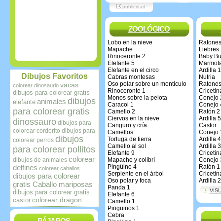
publicidad
ZOOLÓGICO
Lobo en la nieve
Ratones
Mapache
Liebres
Rinoceronte 2
Baby Bu
Elefante 5
Marmot
Elefante en el circo
Ardilla 1
Dibujos Favoritos
Cabras montesas
Nutria
Oso polar sobre un montículo
Ratones
vacas
colorear dinosaurio
Rinoceronte 1
Cricetin
dibujos para colorear gratis
Monos sobre la pelota
Conejo 
dibujos
animales
elefante
Caracol 1
Conejo 
para colorear gratis
Camello 2
Ratón 2
Ciervos en la nieve
Ardilla 5
dinossauro
dibujos para
Canguro y cría
Castor
colorear corderito
dibujos para
Camellos
Conejo 
dibujos
Tortuga de tierra
Ardilla 4
colorear perros
Camello al sol
Ardilla 3
para colorear pollitos
Elefante 9
Cricetin
colorear
dibujos de animales
Mapache y colibrí
Conejo 
delfines
Pingüino 4
Ratón 1
colorear caballos
Serpiente en el árbol
Cricetin
dibujos para colorear
Oso polar y foca
Ardilla 2
gratis Caballo
mariposas
Panda 1
VIS
dibujos para colorear gratis
Elefante 6
colorear dragon
castor
Camello 1
Pingüinos 1
Cebra
PÁJAROS