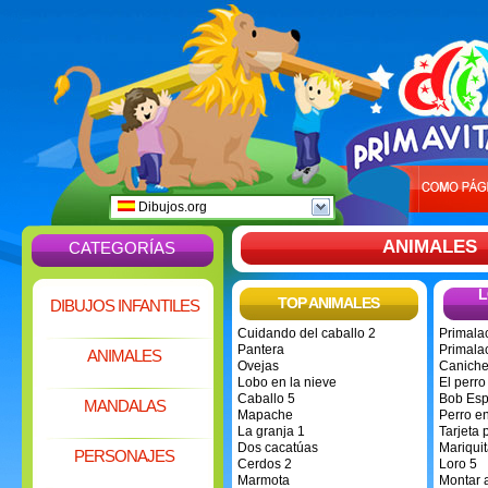
Dibujos.org
ANIMALES
CATEGORÍAS
L
TOP ANIMALES
DIBUJOS INFANTILES
Cuidando del caballo 2
Primala
Pantera
Primalac
ANIMALES
Ovejas
Canich
Lobo en la nieve
El perro
Caballo 5
Bob Espo
MANDALAS
Mapache
Perro en
La granja 1
Tarjeta 
Dos cacatúas
Mariquit
PERSONAJES
Cerdos 2
Loro 5
Marmota
Montar a