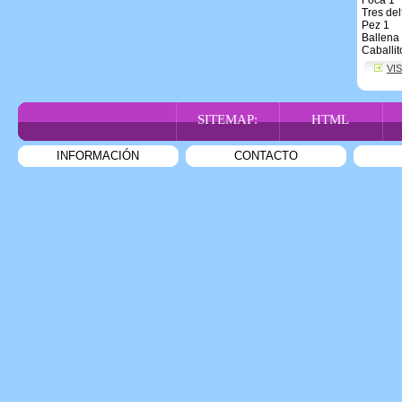
Foca 1
Tres del
Pez 1
Ballena
Caballit
VI
SITEMAP:
HTML
INFORMACIÓN
CONTACTO