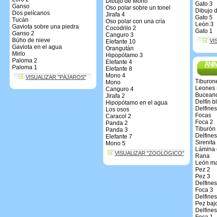
Dibujo de Mono
Gato 3
Ganso
Oso polar sobre un tonel
Dibujo 
Dos pelícanos
Jirafa 4
Gato 5
Tucán
Oso polar con una cría
León 3
Gaviota sobre una piedra
Cocodrilo 2
Gato 1
Ganso 2
Canguro 3
Búho de nieve
VI
Elefante 10
Gaviota en el agua
Orangután
Mirlo
Hipopótamo 3
Paloma 2
Elefante 4
ANI
Paloma 1
Elefante 8
Mono 4
VISUALIZAR "PÁJAROS"
Tiburon
Mono
Leones 
Canguro 4
Buceand
Jirafa 2
Delfín b
Hipopótamo en el agua
Delfines
Los osos
Focas
Caracol 2
Foca 2
Panda 2
Tiburón
Panda 3
Delfines
Elefante 7
Sirenita 
Mono 5
Lámina 
VISUALIZAR "ZOOLÓGICO"
Rana
León ma
Pez 2
Pez 3
Delfines
Foca 3
Delfines
Pez baj
Delfines