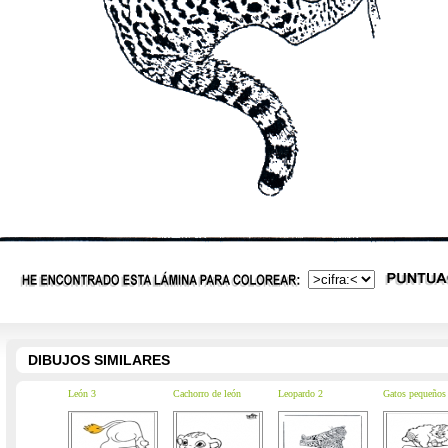
DIBUJOS SIMILARES
León 3
Cachorro de león
Leopardo 2
Gatos pequeños