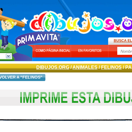
BUSCA EL
DIBUJOS.ORG
/
ANIMALES
/
FELINOS
/ P
VOLVER A "FELINOS"