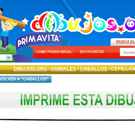
BUSCA EL
DIBUJOS.ORG
/
ANIMALES
/
CABALLOS
/ CEPILLA
VOLVER A "CABALLOS"