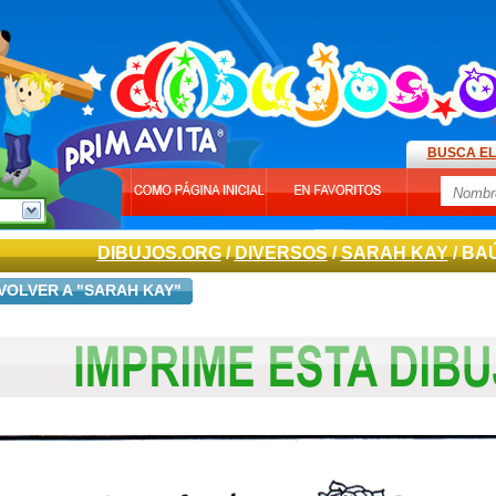
BUSCA EL
DIBUJOS.ORG
/
DIVERSOS
/
SARAH KAY
/ BA
VOLVER A "SARAH KAY"