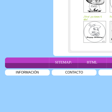
¡Viva! ¡ya tienes 6
Fe
año!
SITEMAP:
HTML
INFORMACIÓN
CONTACTO