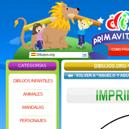
Dibujos.org
CATEGORÍAS
DIBUJOS.ORG
VOLVER A "ABUELO Y ABU
DIBUJOS INFANTILES
ANIMALES
MANDALAS
PERSONAJES