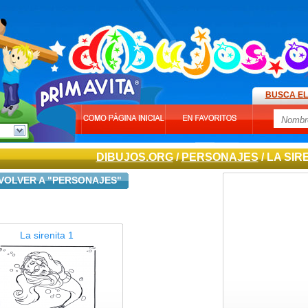
BUSCA EL
DIBUJOS.ORG
/
PERSONAJES
/ LA SIR
VOLVER A "PERSONAJES"
La sirenita 1