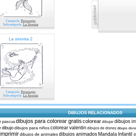
Categoría:
Personajes
Subcategoría:
La Sirenita
La sirenita 2
Categoría:
Personajes
Subcategoría:
La Sirenita
DIBUJOS RELACIONADOS
dibujos para colorear gratis
colorear
dibujos in
r pascua
dibujar
dibujo
colorear valentin
dibujos para niños
r
dibujos de disney
dibujos disn
imprimir
dibujos animados
Mandala Infantil
dibujos de animales
d