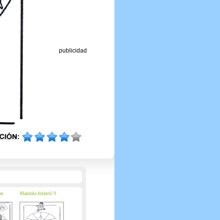
publicidad
as
Mandala Infantil 9