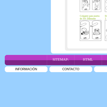
Colgante para puerta
Et
de 101 Dálmatas
2
SITEMAP:
HTML
INFORMACIÓN
CONTACTO