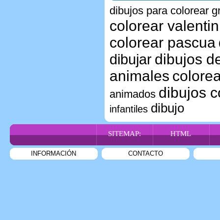
dibujos para colorear gr
colorear valentin
colorear pascua
dibujos d
dibujar
animales
colore
dibujos c
animados
dibujo
infantiles
SITEMAP:
HTML
INFORMACIÓN
CONTACTO