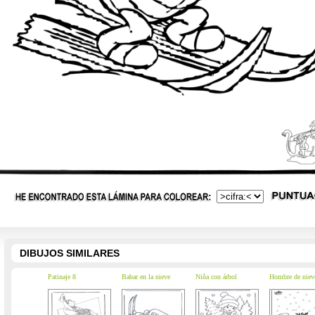
DIBUJOS SIMILARES
Patinaje 8
Babar en la nieve
Niña con árbol
Hombre de niev