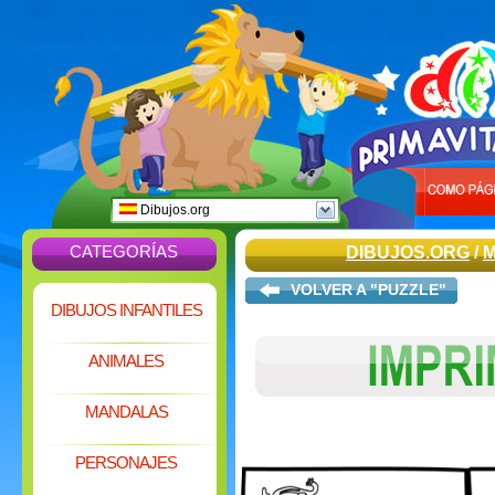
Dibujos.org
CATEGORÍAS
DIBUJOS.ORG
/
VOLVER A "PUZZLE"
DIBUJOS INFANTILES
ANIMALES
MANDALAS
PERSONAJES