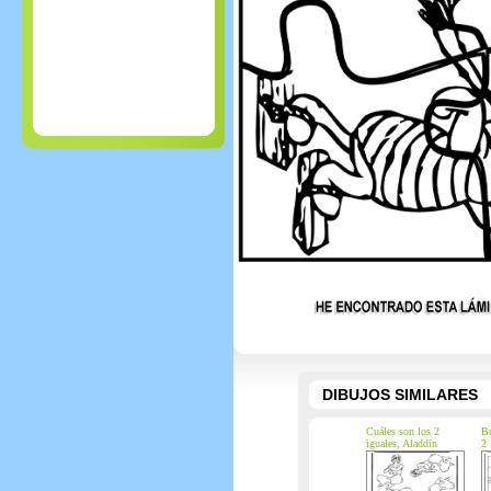
DIBUJOS SIMILARES
Cuáles son los 2
Bu
iguales, Aladdin
2