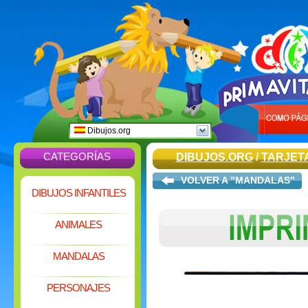
Dibujos.org
CATEGORÍAS
DIBUJOS.ORG
/
TARJET
VOLVER A "MANDALAS"
DIBUJOS INFANTILES
ANIMALES
MANDALAS
PERSONAJES