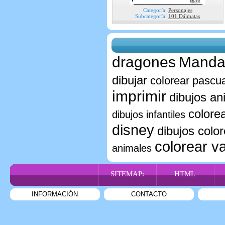
Categoría:
Personajes
Subcategoría:
101 Dálmatas
dragones
Mandal
dibujar
colorear pascu
imprimir
dibujos an
colore
dibujos infantiles
disney
dibujos color
colorear va
animales
SITEMAP:
HTML
INFORMACIÓN
CONTACTO