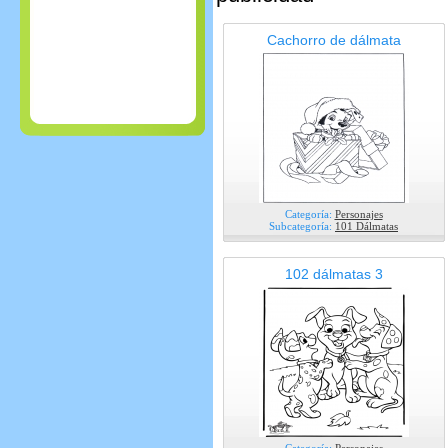
Cachorro de dálmata
Categoría:
Personajes
Subcategoría:
101 Dálmatas
102 dálmatas 3