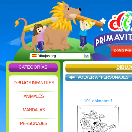
Dibujos.org
CATEGORÍAS
DIBUJ
VOLVER A "PERSONAJES"
DIBUJOS INFANTILES
ANIMALES
101 dálmatas 1
MANDALAS
PERSONAJES