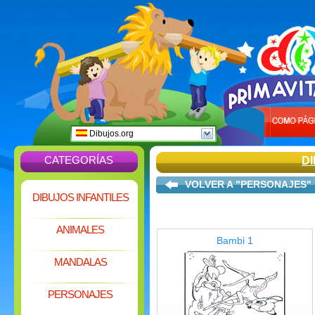
Dibujos.org
CATEGORÍAS
D
VOLVER A "PERSONAJES"
DIBUJOS INFANTILES
ANIMALES
Bambi 1
MANDALAS
PERSONAJES