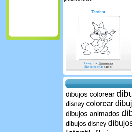
Tambor
Categoría:
Personajes
Subcategoría:
bambi
dib
dibujos colorear
dibu
colorear
disney
di
dibujos animados
dibujos
dibujos disney