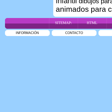
Infantil
dibujos para
animados para c
SITEMAP:
HTML
INFORMACIÓN
CONTACTO