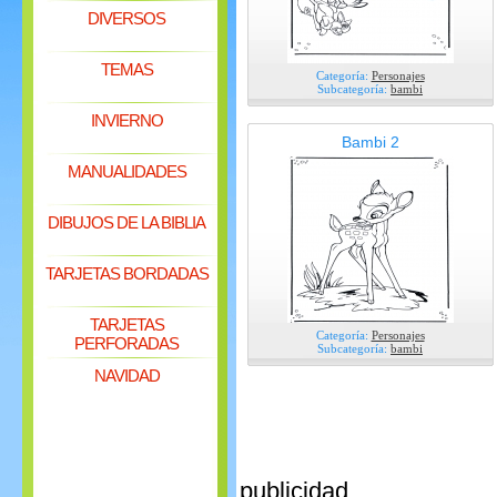
DIVERSOS
TEMAS
Categoría:
Personajes
Subcategoría:
bambi
INVIERNO
Bambi 2
MANUALIDADES
DIBUJOS DE LA BIBLIA
TARJETAS BORDADAS
TARJETAS
Categoría:
Personajes
PERFORADAS
Subcategoría:
bambi
NAVIDAD
publicidad