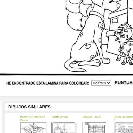
DIBUJOS SIMILARES
Puzzle de Conejo de
Puzzle de vela
Sudoku - Avión
Busca las difere
Pascua
2