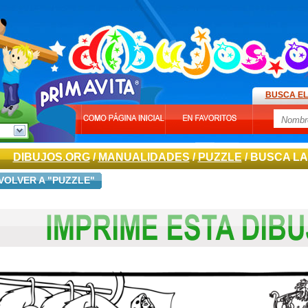
BUSCA EL
DIBUJOS.ORG
/
MANUALIDADES
/
PUZZLE
/ BUSCA LA
VOLVER A "PUZZLE"