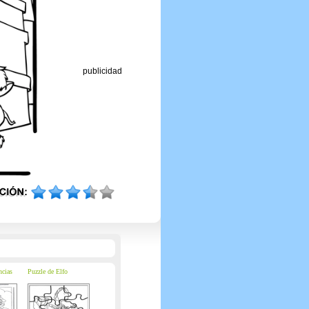
publicidad
ncias
Puzzle de Elfo