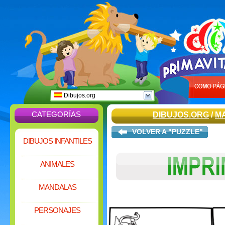
Dibujos.org
CATEGORÍAS
DIBUJOS.ORG
/
M
VOLVER A "PUZZLE"
DIBUJOS INFANTILES
ANIMALES
MANDALAS
PERSONAJES