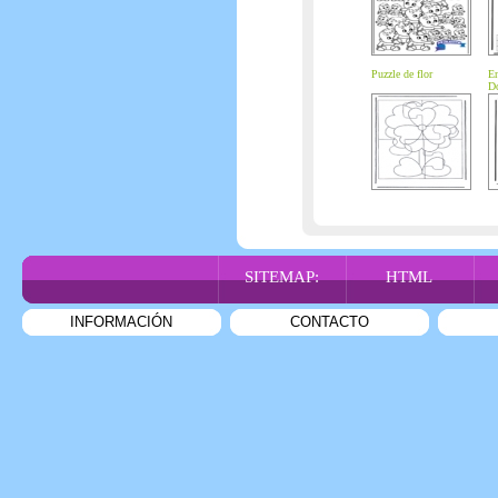
Puzzle de flor
En
Do
SITEMAP:
HTML
INFORMACIÓN
CONTACTO