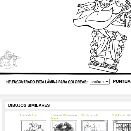
DIBUJOS SIMILARES
Puzzle de Ariel
Busca las 18 mazorcas
Puzzle de vela
Sudoku de Didd
de maíz