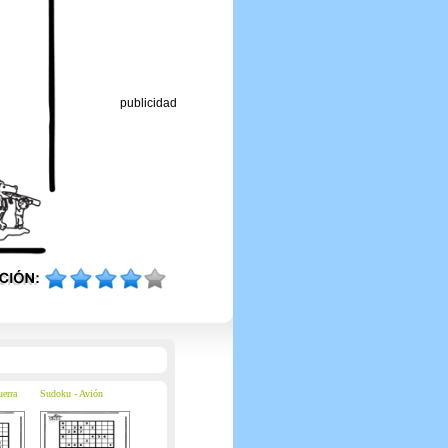
publicidad
erra
Sudoku - Avión