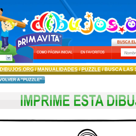
BUSCA EL
DIBUJOS.ORG
/
MANUALIDADES
/
PUZZLE
/ BUSCA LAS 
VOLVER A "PUZZLE"