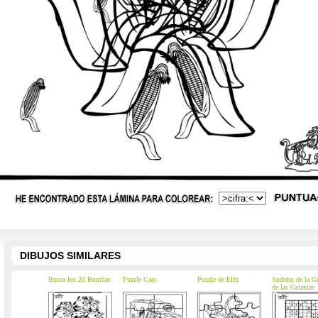
DIBUJOS SIMILARES
Busca los 20 Bumbas
Puzzle Cars
Puzzle de Elfo
Sudoku de la Gu
de las Galaxias