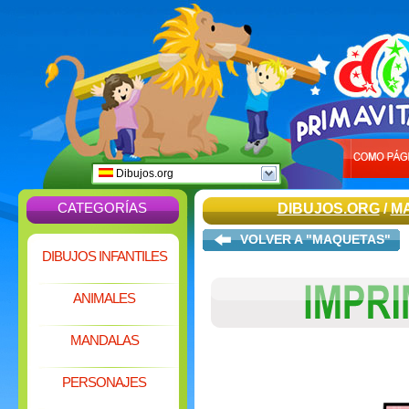
Dibujos.org
CATEGORÍAS
DIBUJOS.ORG
/
M
VOLVER A "MAQUETAS"
DIBUJOS INFANTILES
ANIMALES
MANDALAS
PERSONAJES