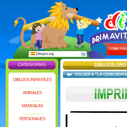
Dibujos.org
CATEGORÍAS
DIBUJOS.ORG
VOLVER A "LA CENICIENTA
DIBUJOS INFANTILES
ANIMALES
MANDALAS
PERSONAJES