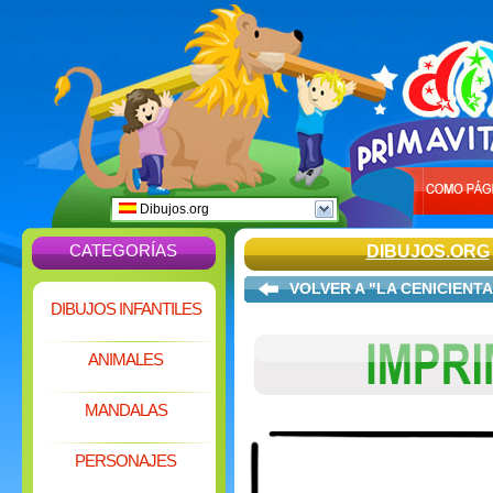
Dibujos.org
CATEGORÍAS
DIBUJOS.ORG
VOLVER A "LA CENICIENTA
DIBUJOS INFANTILES
ANIMALES
MANDALAS
PERSONAJES