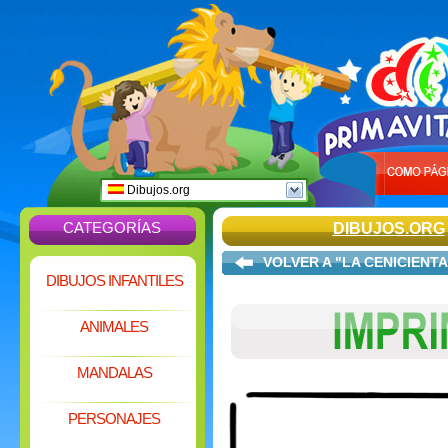
Dibujos.org
CATEGORÍAS
DIBUJOS.ORG
VOLVER A "LA CENICIENTA
DIBUJOS INFANTILES
ANIMALES
MANDALAS
PERSONAJES