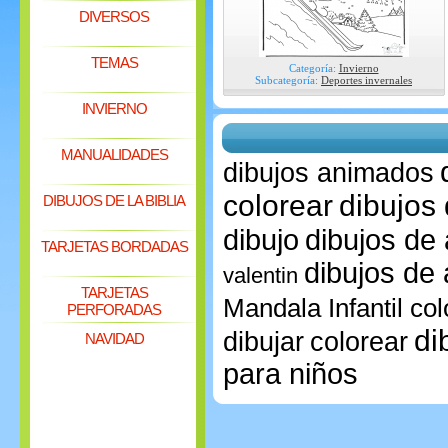
DIVERSOS
TEMAS
Categoría:
Invierno
Subcategoría:
Deportes invernales
INVIERNO
MANUALIDADES
dibujos animados
colorear
dibujos
DIBUJOS DE LA BIBLIA
dibujo
dibujos de
TARJETAS BORDADAS
dibujos de
valentin
TARJETAS
Mandala Infantil
col
PERFORADAS
di
dibujar
colorear
NAVIDAD
para niños