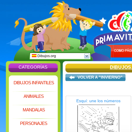
Dibujos.org
CATEGORÍAS
DIBUJOS
VOLVER A "INVIERNO"
DIBUJOS INFANTILES
ANIMALES
Esquí: une los números
MANDALAS
PERSONAJES