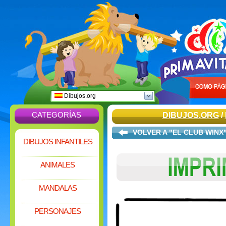
Dibujos.org
CATEGORÍAS
DIBUJOS.ORG
/
VOLVER A "EL CLUB WINX
DIBUJOS INFANTILES
ANIMALES
MANDALAS
PERSONAJES