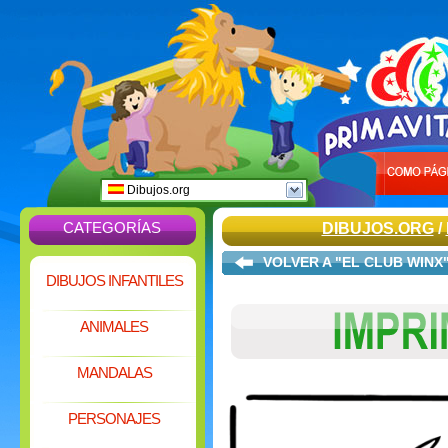
Dibujos.org
CATEGORÍAS
DIBUJOS.ORG
/
VOLVER A "EL CLUB WINX
DIBUJOS INFANTILES
ANIMALES
MANDALAS
PERSONAJES