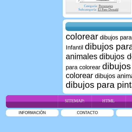
Categoría:
Personajes
Subcategoría:
El Pato Donald
colorear
dibujos para
dibujos par
Infantil
animales
dibujos 
dibujos
para colorear
colorear
dibujos ani
dibujos para pint
SITEMAP:
HTML
INFORMACIÓN
CONTACTO