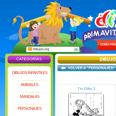
Dibujos.org
CATEGORÍAS
DIBUJO
VOLVER A "PERSONAJES"
DIBUJOS INFANTILES
ANIMALES
Tío Gilito 1
MANDALAS
PERSONAJES