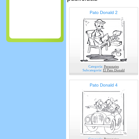
Pato Donald 2
Categoría:
Personajes
Subcategoría:
El Pato Donald
Pato Donald 4