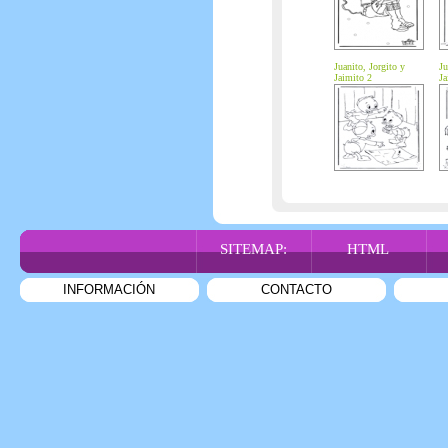
Juanito, Jorgito y
Ju
Jaimito 2
Ja
SITEMAP:
HTML
INFORMACIÓN
CONTACTO