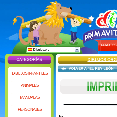
Dibujos.org
CATEGORÍAS
DIBUJOS.ORG
VOLVER A "EL REY LEÓN"
DIBUJOS INFANTILES
ANIMALES
MANDALAS
PERSONAJES