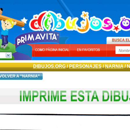
BUSCA EL
DIBUJOS.ORG
/
PERSONAJES
/
NARNIA
/ 
VOLVER A "NARNIA"