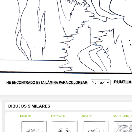
DIBUJOS SIMILARES
Diddl 40
Pokemon 6
Diddl 34
Obélix, Idéfix, 