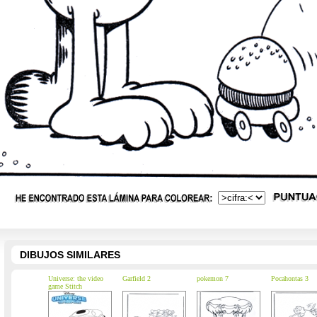
DIBUJOS SIMILARES
Universe: the video
Garfield 2
pokemon 7
Pocahontas 3
game Stitch