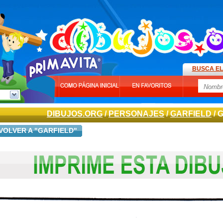
BUSCA EL
DIBUJOS.ORG
/
PERSONAJES
/
GARFIELD
/ 
VOLVER A "GARFIELD"