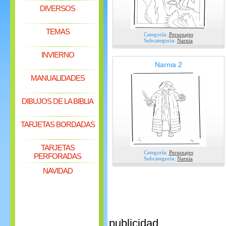
DIVERSOS
TEMAS
Categoría:
Personajes
Subcategoría:
Narnia
INVIERNO
Narnia 2
MANUALIDADES
DIBUJOS DE LA BIBLIA
TARJETAS BORDADAS
TARJETAS
Categoría:
Personajes
PERFORADAS
Subcategoría:
Narnia
NAVIDAD
publicidad