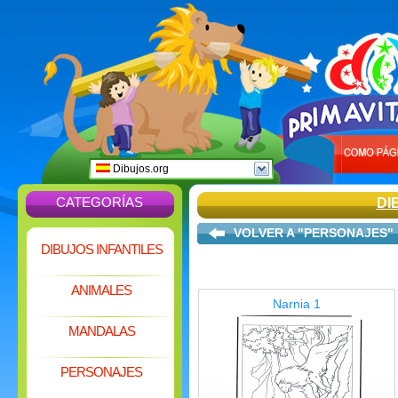
Dibujos.org
CATEGORÍAS
DI
VOLVER A "PERSONAJES"
DIBUJOS INFANTILES
ANIMALES
Narnia 1
MANDALAS
PERSONAJES