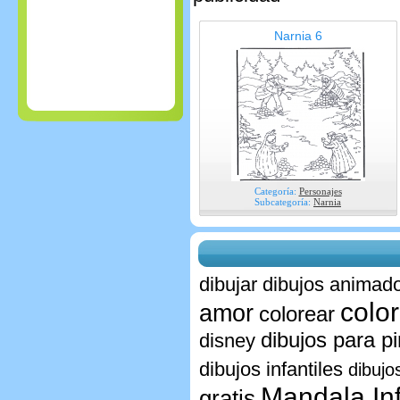
Narnia 6
Categoría:
Personajes
Subcategoría:
Narnia
dibujar
dibujos animado
colo
amor
colorear
dibujos para pi
disney
dibujos infantiles
dibujo
Mandala Inf
gratis