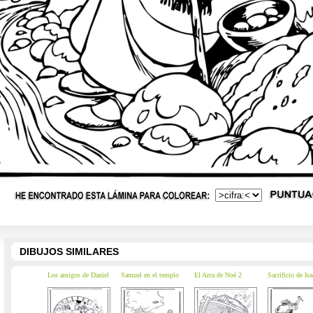
DIBUJOS SIMILARES
Los amigos de Daniel
Samuel en el templo
El Arca de Noé 2
Sacrificio de Isa