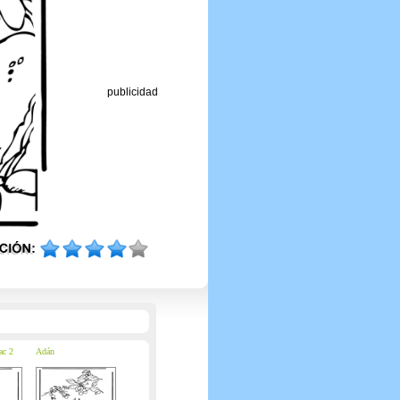
publicidad
ac 2
Adán