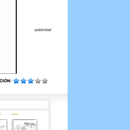
publicidad
é
Sucot