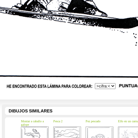
DIBUJOS SIMILARES
Montar a caballo a
Pesca 2
Pez pescado
Elfo en un carru
galope