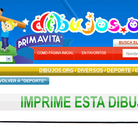
BUSCA EL
DIBUJOS.ORG
/
DIVERSOS
/
DEPORTE
/ 
VOLVER A "DEPORTE"