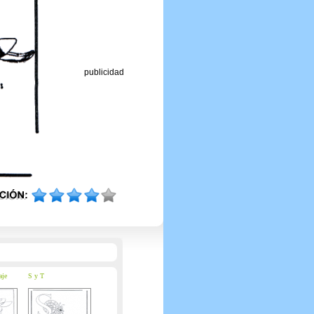
publicidad
aje
S y T