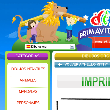
Dibujos.org
CATEGORÍAS
DIBUJOS.ORG
VOLVER A "HELLO KITTY"
DIBUJOS INFANTILES
ANIMALES
MANDALAS
PERSONAJES