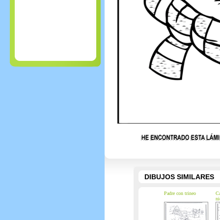
DIBUJOS SIMILARES
Padre con trineo
Ca
ni