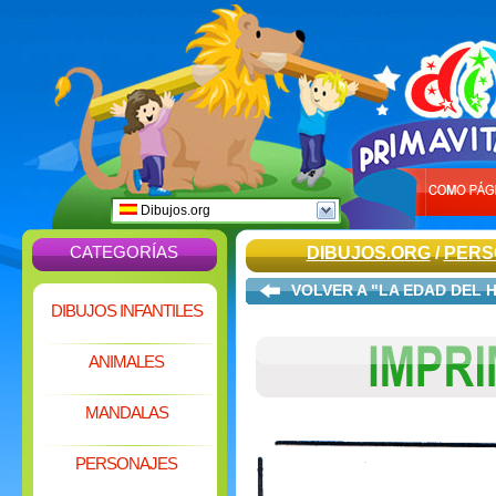
Dibujos.org
CATEGORÍAS
DIBUJOS.ORG
/
PERS
VOLVER A "LA EDAD DEL 
DIBUJOS INFANTILES
ANIMALES
MANDALAS
PERSONAJES