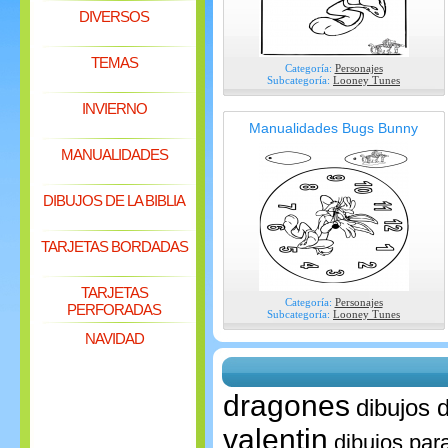
DIVERSOS
TEMAS
Categoría:
Personajes
Subcategoría:
Looney Tunes
INVIERNO
Manualidades Bugs Bunny
MANUALIDADES
DIBUJOS DE LA BIBLIA
TARJETAS BORDADAS
TARJETAS
Categoría:
Personajes
PERFORADAS
Subcategoría:
Looney Tunes
NAVIDAD
dragones
dibujos 
valentin
dibujos par