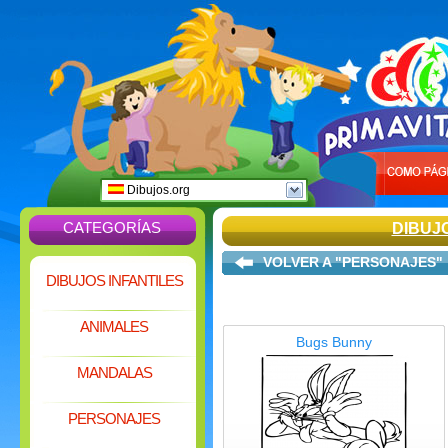
Dibujos.org
CATEGORÍAS
DIBUJ
VOLVER A "PERSONAJES"
DIBUJOS INFANTILES
ANIMALES
Bugs Bunny
MANDALAS
PERSONAJES