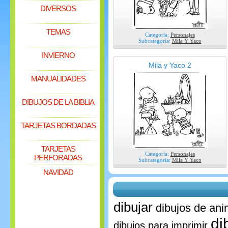
DIVERSOS
TEMAS
Categoría:
Personajes
Subcategoría:
Mila Y Yaco
INVIERNO
Mila y Yaco 2
MANUALIDADES
DIBUJOS DE LA BIBLIA
TARJETAS BORDADAS
TARJETAS
Categoría:
Personajes
PERFORADAS
Subcategoría:
Mila Y Yaco
NAVIDAD
dibujar
dibujos de ani
di
dibujos para imprimir