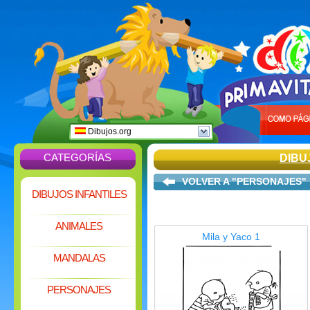
Dibujos.org
CATEGORÍAS
DIBU
VOLVER A "PERSONAJES"
DIBUJOS INFANTILES
ANIMALES
Mila y Yaco 1
MANDALAS
PERSONAJES