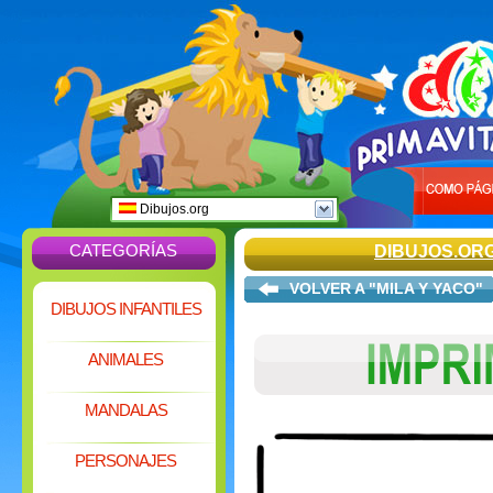
Dibujos.org
CATEGORÍAS
DIBUJOS.OR
VOLVER A "MILA Y YACO"
DIBUJOS INFANTILES
ANIMALES
MANDALAS
PERSONAJES