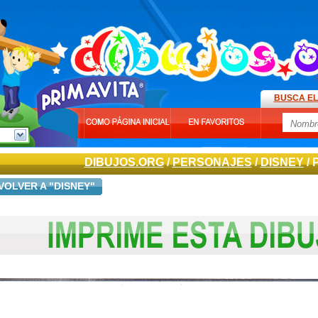
BUSCA EL
DIBUJOS.ORG
/
PERSONAJES
/
DISNEY
/ 
VOLVER A "DISNEY"