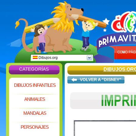
Dibujos.org
CATEGORÍAS
DIBUJOS.OR
VOLVER A "DISNEY"
DIBUJOS INFANTILES
ANIMALES
MANDALAS
PERSONAJES