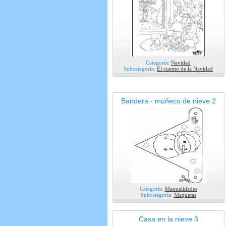
Categoría:
Navidad
Subcategoría:
El cuento de la Navidad
Bandera - muñeco de nieve 2
Categoría:
Manualidades
Subcategoría:
Maquetas
Casa en la nieve 3