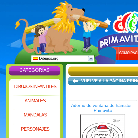
Dibujos.org
CATEGORÍAS
VUELVE A LA PÁGINA PRIN
DIBUJOS INFANTILES
ANIMALES
Adorno de ventana de hámster -
Primavita
MANDALAS
PERSONAJES