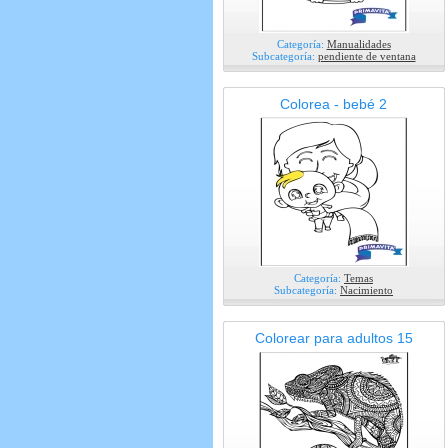
Categoría:
Manualidades
Subcategoría:
pendiente de ventana
Colorea - bebé 2
Categoría:
Temas
Subcategoría:
Nacimiento
Colorear para adultos 15