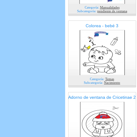
Categoría:
Manualidades
Subcategoría:
pendiente de ventana
Colorea - bebé 3
Categoría:
Temas
Subcategoría:
Nacimiento
Adorno de ventana de Cricetinae 2