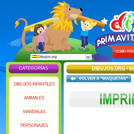
Dibujos.org
CATEGORÍAS
DIBUJOS.ORG
/
M
VOLVER A "MAQUETAS"
DIBUJOS INFANTILES
ANIMALES
MANDALAS
PERSONAJES