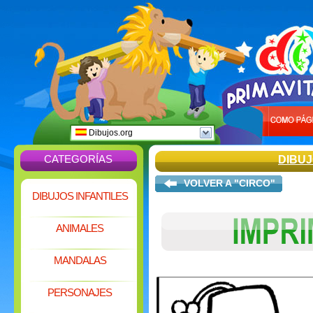
Dibujos.org
CATEGORÍAS
DIBU
VOLVER A "CIRCO"
DIBUJOS INFANTILES
ANIMALES
MANDALAS
PERSONAJES