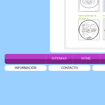
Tarjeta perforada de
In
invierno 4
co
SITEMAP:
HTML
INFORMACIÓN
CONTACTO