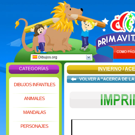
Dibujos.org
CATEGORÍAS
INVIERNO
/
ACE
VOLVER A "ACERCA DE LA
DIBUJOS INFANTILES
ANIMALES
MANDALAS
PERSONAJES