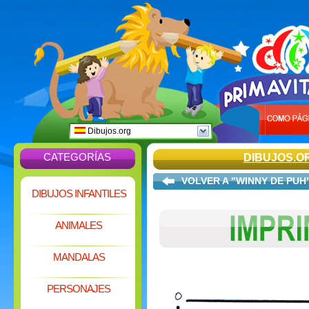
Dibujos.org
CATEGORÍAS
DIBUJOS.O
VOLVER A "WINNY DE PUH
DIBUJOS INFANTILES
ANIMALES
MANDALAS
PERSONAJES